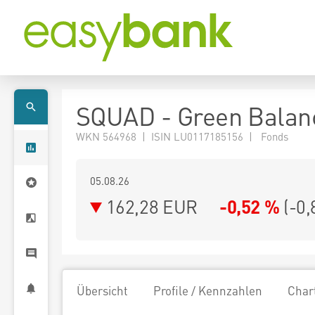
SQUAD - Green Balanc
WKN 564968 | ISIN LU0117185156 | Fonds
05.08.26
162,28 EUR
-0,52 %
(
-0,
Übersicht
Profile / Kennzahlen
Char