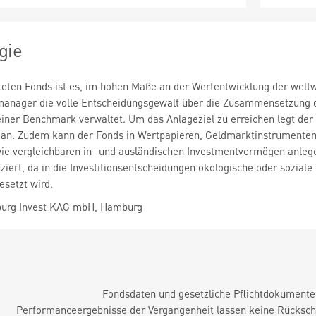
gie
lteten Fonds ist es, im hohen Maße an der Wertentwicklung der weltw
smanager die volle Entscheidungsgewalt über die Zusammensetzung 
einer Benchmark verwaltet. Um das Anlageziel zu erreichen legt de
 an. Zudem kann der Fonds in Wertpapieren, Geldmarktinstrument
ie vergleichbaren in- und ausländischen Investmentvermögen anlege
iziert, da in die Investitionsentscheidungen ökologische oder sozial
setzt wird.
urg Invest KAG mbH, Hamburg
Fondsdaten und gesetzliche Pflichtdokument
Performanceergebnisse der Vergangenheit lassen keine Rückschl