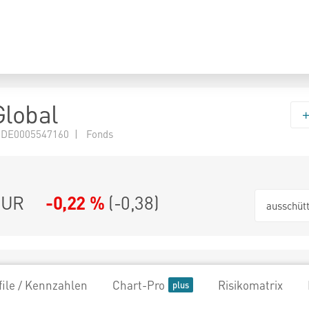
Global
 DE0005547160 | Fonds
EUR
-0,22 %
(
-0,38
)
ausschüt
file / Kennzahlen
Chart-Pro
Risikomatrix