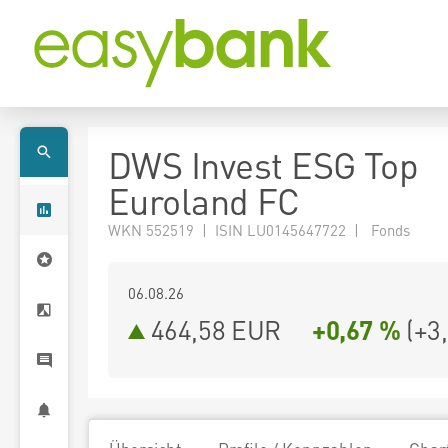
DWS Invest ESG Top
Euroland FC
WKN 552519 | ISIN LU0145647722 | Fonds
06.08.26
464,58 EUR
+0,67 %
(
+3