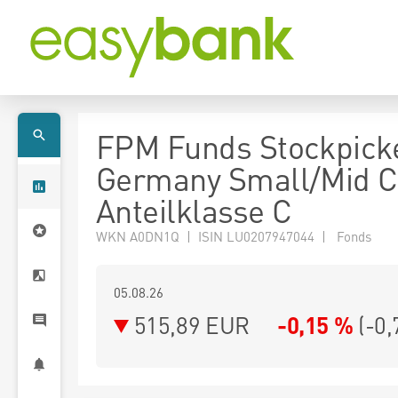
FPM Funds Stockpick
Germany Small/Mid C
Anteilklasse C
WKN A0DN1Q | ISIN LU0207947044 | Fonds
05.08.26
515,89 EUR
-0,15 %
(
-0,