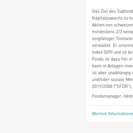
Das Ziel des Subfonds
Kapitalzuwachs zu er
Aktien von schweize
mindestens 2/3 sein
sorgfältiger Titelse
verwaltet. Er orient
Index (SPI) und ist be
Fonds ist dazu frei 
kann in Anlagen inve
ist aber unabhängig 
und/oder soziale Me
2019/2088 ("SFDR"), 
Fondsmanager: Hére
Weitere Information