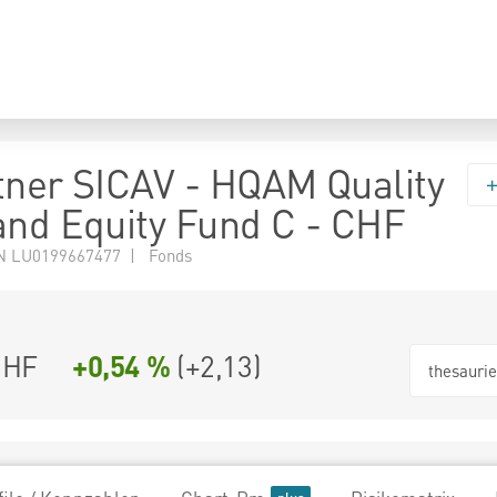
tner SICAV - HQAM Quality
and Equity Fund C - CHF
N LU0199667477 | Fonds
CHF
+0,54 %
(
+2,13
)
thesauri