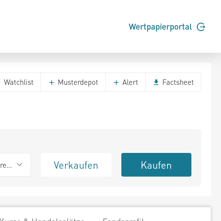
Wertpapierportal
Watchlist
Musterdepot
Alert
Factsheet
Verkaufen
Kaufen
erend