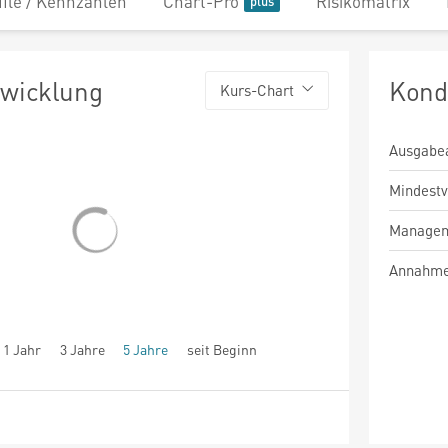
file / Kennzahlen
Chart-Pro
Risikomatrix
twicklung
Kond
Kurs-Chart
Ausgabe
Mindest
Managem
Annahme
1 Jahr
3 Jahre
5 Jahre
seit Beginn