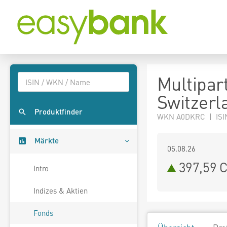
Multipar
Switzerl
Produktfinder
WKN A0DKRC | ISI
Märkte
05.08.26
397,59 
Intro
Indizes & Aktien
Fonds