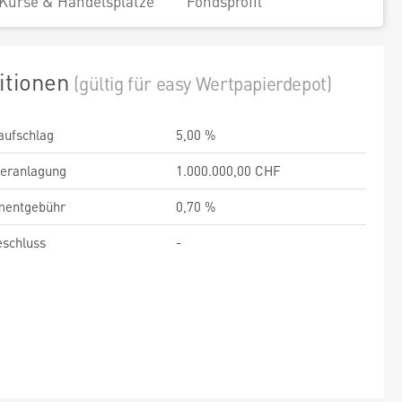
Kurse & Handelsplätze
Fondsprofil
itionen
(gültig für easy Wertpapierdepot)
aufschlag
5,00 %
veranlagung
1.000.000,00 CHF
entgebühr
0,70 %
schluss
-