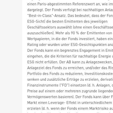
einen Paris-abgestimmten Referenzwert an, wie im
dargelegt. Der Fonds verfolgt bei nachhaltigen Anl
"Best-in-Class"-Ansatz. Das bedeutet, dass der Fon
ESG-Sicht) die besten Emittenten des jeweiligen
Geschäftssektors auswählt (ohne einen Geschäftss
auszuschließen). Mehr als 90 % der Emittenten von
Wertpapieren, in die der Fonds investiert, haben ei
Rating oder wurden unter ESG-Gesichtspunkten anal
Der Fonds kann ein begrenztes Engagement in Emi
eingehen, die die Kriterien für nachhaltige Energie
ESG nicht erfüllen. Der AB kann zu Anlagezwecken
Anlageziel des Fonds zu erreichen, und/oder das Ri
Portfolio des Fonds zu reduzieren, Investitionskoste
senken und zusätzliche Erträge zu erzielen, derivat
Finanzinstrumente ("FD") einsetzen (d. h. Anlagen, 
Preise auf einem oder mehreren zugrunde liegende
Vermögenswerten basieren). Der Fonds kann über 
Markt einen Leverage- Effekt in unterschiedliche
erzielen (d. h. wenn der Fonds einem Marktrisiko a