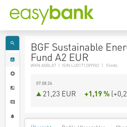
BGF Sustainable Ener
Fund A2 EUR
WKN A0BL87 | ISIN LU0171289902 | Fonds
07.08.26
21,23 EUR
+1,19 %
(
+0,