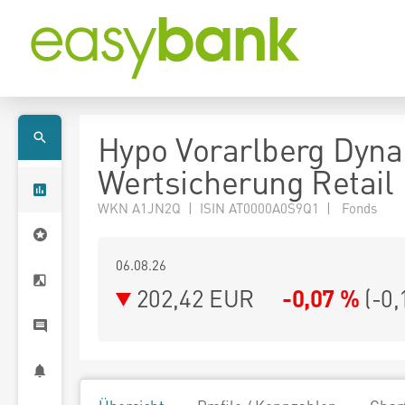
Hypo Vorarlberg Dyn
Wertsicherung Retail
WKN A1JN2Q | ISIN AT0000A0S9Q1 | Fonds
06.08.26
202,42 EUR
-0,07 %
(
-0,