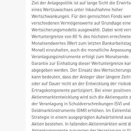
Ziel der Anlagepolitik ist auf lange Sicht die Erwirt
eines Wertzuwachses unter Inkaufnahme hoher
Wertschwankungen. Für den gemischten Fonds wer
verschiedenen Vermögenswerte auf Grundlage eine
Wertsicherungsmodells ausgewählt. Dabei wird ver
Wertuntergrenze von 80 % des höchsten errechnete
Monatsendwertes (Wert zum letzten Bankarbeitsta
Monat) einzuhalten, auch die monatliche Anpassung
Veranlagungsinstrumente erfolgt zum Monatsende.
Garantie zur Einhaltung dieser Wertuntergrenze kan
abgegeben werden. Der Einsatz des Wertsicherung
kann bedeuten, dass der Anleger über längere Zei
oder auf Dauer nicht an der Entwicklung der risiko
Ertragskomponente partizipiert. Bei einer positiven
Aktienmarktentwicklung wird sich die Aktienquote 
der Veranlagung in Schuldverschreibungen (SV) und
Geldmarktinstrumente (GMI) erhöhen. Im Extremfal
Strategie in einem ausgeprägten Aufwärtstrend au
Aktien bestehen. In fallenden Aktienmärkten wird d
Aktienkomponente zugunsten der Veranlagung in S