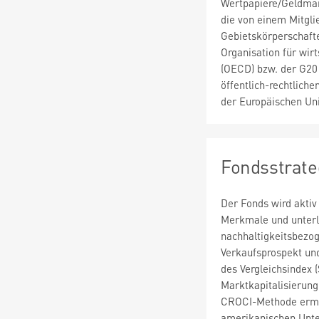
Wertpapiere/Geldmar
die von einem Mitgli
Gebietskörperschafte
Organisation für wi
(OECD) bzw. der G20 
öffentlich-rechtliche
der Europäischen Un
Fondsstrate
Der Fonds wird aktiv
Merkmale und unterli
nachhaltigkeitsbezog
Verkaufsprospekt und
des Vergleichsindex 
Marktkapitalisierung
CROCI-Methode ermit
amerikanischen Unte