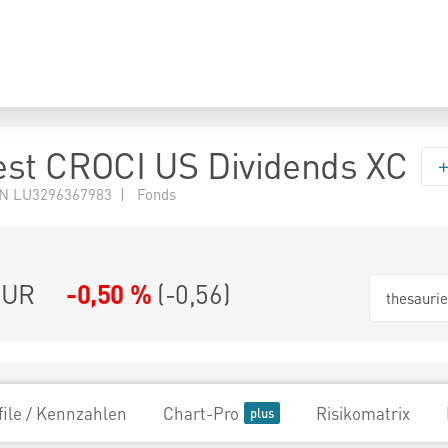
st CROCI US Dividends XC
N LU3296367983 | Fonds
EUR
-0,50 %
(
-0,56
)
thesauri
file / Kennzahlen
Chart-Pro
Risikomatrix