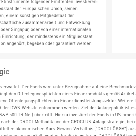
ktinstrumente folgender Emittenten investieren:
edstaat der Europäischen Union, seinen
n, einem sonstigen Mitgliedstaat der
rtschaftliche Zusammenarbeit und Entwicklung
oder Singapur, oder von einer internationalen
n Einrichtung, der mindestens ein Mitgliedstaat
ion angehört, begeben oder garantiert werden,
gie
 verwaltet. Der Fonds wird unter Bezugnahme auf eine Benchmark ve
egt den Offenlegungspflichten eines Finanzprodukts gemäß Artikel 
ene Offenlegungspflichten im Finanzdienstleistungssektor. Weitere
 der DWS-Website entnommen werden. Ziel der Anlagepolitik ist es,
(S&P 500 TR Net) übertrifft. Hierzu investiert der Fonds in US-ame
 nach der CROCI-Methodik und der CROCI US-Anlagestrategie, bei de
telten ökonomischen Kurs-Gewinn-Verhältnis ("CROCI-ÖKGV") aus r
rnehmen ausgewählt werden, für die jeweils das CROCI-ÖKGV berec