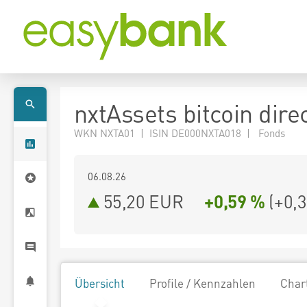
nxtAssets bitcoin dire
WKN NXTA01 | ISIN DE000NXTA018 | Fonds
06.08.26
55,20 EUR
+0,59 %
(
+0,
Übersicht
Profile / Kennzahlen
Char