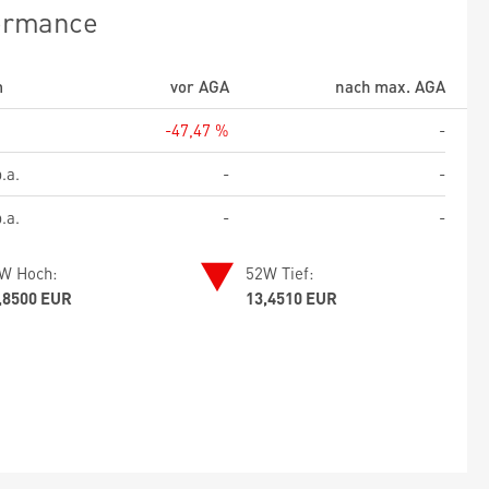
ormance
m
vor AGA
nach max. AGA
-47,47 %
-
.a.
-
-
.a.
-
-
W Hoch:
52W Tief:
,8500 EUR
13,4510 EUR