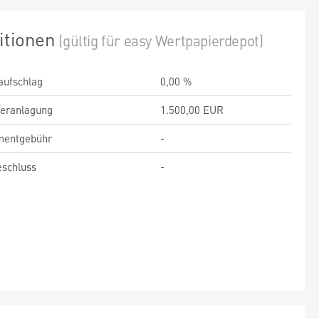
itionen
(gültig für easy Wertpapierdepot)
aufschlag
0,00 %
veranlagung
1.500,00 EUR
entgebühr
-
schluss
-