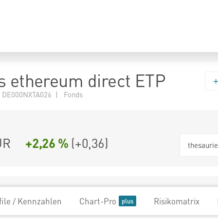
s ethereum direct ETP
 DE000NXTA026 | Fonds
UR
+2,26 %
(
+0,36
)
thesauri
file / Kennzahlen
Chart-Pro
Risikomatrix