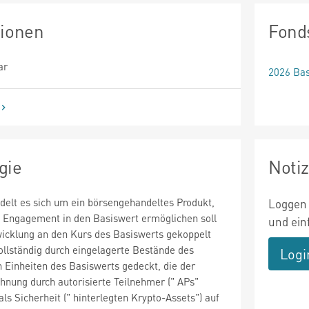
tionen
Fond
ar
2026 Bas
gie
Noti
delt es sich um ein börsengehandeltes Produkt,
Loggen 
n Engagement in den Basiswert ermöglichen soll
und ein
icklung an den Kurs des Basiswerts gekoppelt
vollständig durch eingelagerte Bestände des
Logi
 Einheiten des Basiswerts gedeckt, die der
chnung durch autorisierte Teilnehmer (" APs"
als Sicherheit (" hinterlegten Krypto-Assets") auf