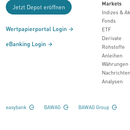
Markets
Jetzt Depot eröffnen
Indizes & A
Fonds
Wertpapierportal Login
ETF
Derivate
eBanking Login
Rohstoffe
Anleihen
Währungen 
Nachrichte
Analysen
easybank
BAWAG
BAWAG Group