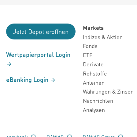
Markets
Jetzt Depot eröffnen
Indizes & Aktien
Fonds
Wertpapierportal Login
ETF
Derivate
Rohstoffe
eBanking Login
Anleihen
Währungen & Zinsen
Nachrichten
Analysen
easybank
BAWAG
BAWAG Group