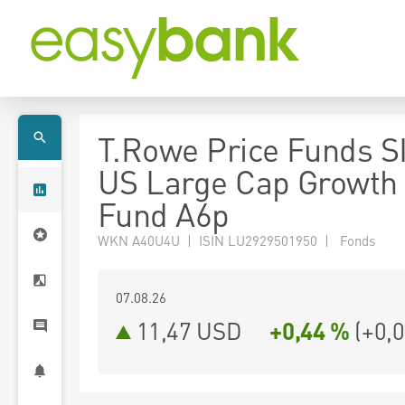
T.Rowe Price Funds S
US Large Cap Growth 
Fund A6p
WKN A40U4U | ISIN LU2929501950 | Fonds
07.08.26
11,47 USD
+0,44 %
(
+0,