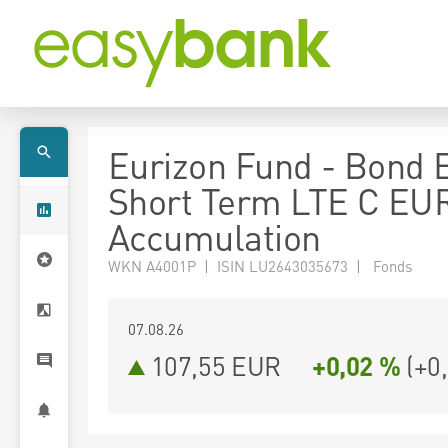
Eurizon Fund - Bond
Short Term LTE C EU
Accumulation
WKN A4001P | ISIN LU2643035673 | Fonds
07.08.26
107,55 EUR
+0,02 %
(
+0