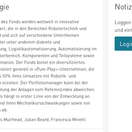
gie
Noti
des Fonds werden weltweit in innovative
Loggen 
rt, die in den Bereichen Robotertechnik und
und ein
d und sich auf verschiedene Unterthemen
ter unter anderem diskrete und
Logi
ung, Logistikautomatisierung, Automatisierung im
borbereich, Komponenten und Teilsysteme sowie
mation. Der Fonds bietet ein diversifiziertes
stiert generell in «Pure-Play»-Unternehmen, die
ls 50% ihres Umsatzes mit Robotik- und
 erzielen. Der Portfoliomanager kann bei der
tung der Anlagen vom Referenzindex abweichen.
s hängt in erster Linie von der Entwicklung an
und ihren Wechselkursschwankungen sowie von
 ab.
 Muirhead, Julian Beard, Francesca Minetti