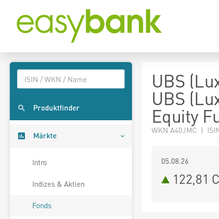
UBS (Lux
UBS (Lux
Produktfinder
Equity F
WKN A40JMC | ISI
Märkte
05.08.26
Intro
122,81 
Indizes & Aktien
Fonds