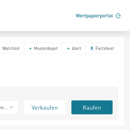
Wertpapierportal
Watchlist
Musterdepot
Alert
Factsheet
Verkaufen
Kaufen
erend