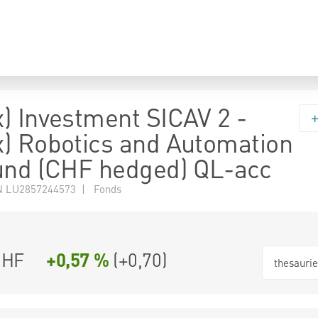
) Investment SICAV 2 -
) Robotics and Automation
und (CHF hedged) QL-acc
N LU2857244573 | Fonds
CHF
+0,57 %
(
+0,70
)
thesauri