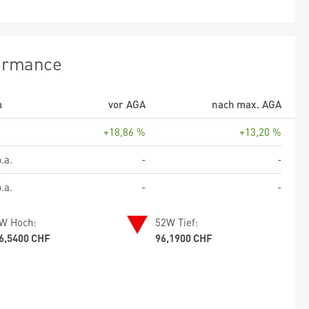
ormance
m
vor AGA
nach max. AGA
+18,86 %
+13,20 %
.a.
-
-
.a.
-
-
W Hoch:
52W Tief:
6,5400 CHF
96,1900 CHF