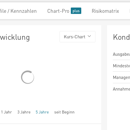
file / Kennzahlen
Chart-Pro
Risikomatrix
twicklung
Kond
Kurs-Chart
Ausgabe
Mindest
Managem
Annahme
1 Jahr
3 Jahre
5 Jahre
seit Beginn