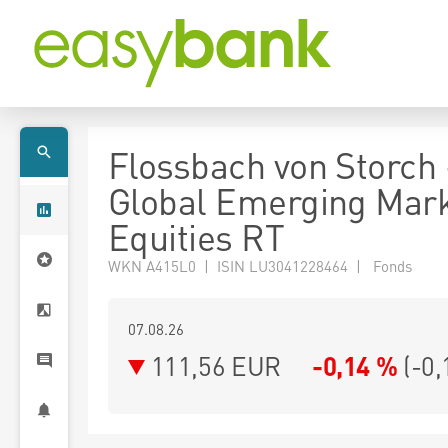
Flossbach von Storch 
Global Emerging Mar
Equities RT
WKN A415L0 | ISIN LU3041228464 | Fonds
07.08.26
111,56 EUR
-0,14 %
(
-0,