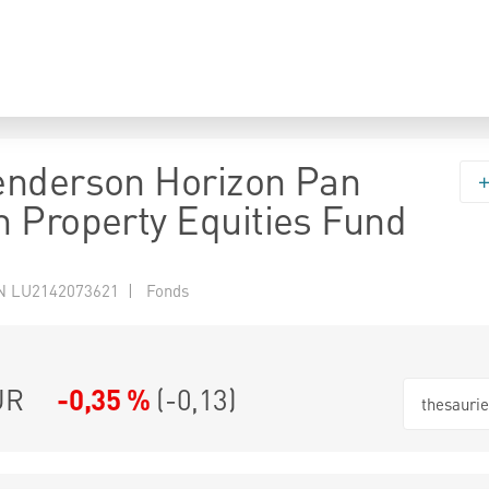
enderson Horizon Pan
 Property Equities Fund
N LU2142073621 | Fonds
UR
-0,35 %
(
-0,13
)
thesauri