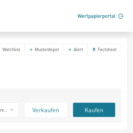
Wertpapierportal
Watchlist
Musterdepot
Alert
Factsheet
Verkaufen
Kaufen
erend