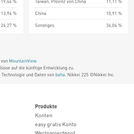
19,46 %
Taiwan, Provinz von China
11,11 %
13,94 %
China
10,91 %
26,27 %
Sonstiges
36,04 %
e von
MountainView
.
üsse auf die künftige Entwicklung zu.
. Technologie und Daten von
baha
. Nikkei 225 ©Nikkei Inc.
Produkte
Konten
easy gratis Konto
Wertpapierdepot