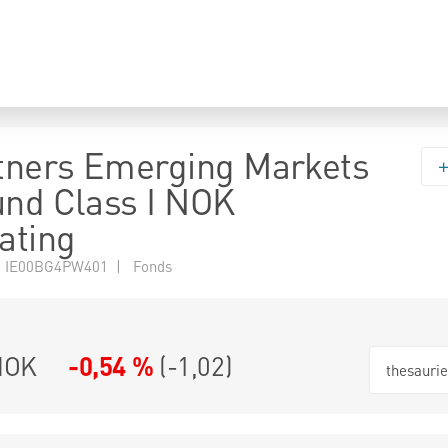
tners Emerging Markets
und Class I NOK
ating
N IE00BG4PW401 | Fonds
NOK
-0,54 %
(
-1,02
)
thesauri