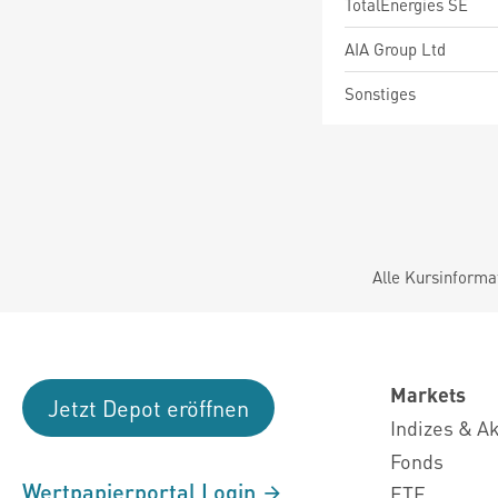
TotalEnergies SE
AIA Group Ltd
Sonstiges
Alle Kursinforma
Markets
Jetzt Depot eröffnen
Indizes & A
Fonds
Wertpapierportal Login
ETF