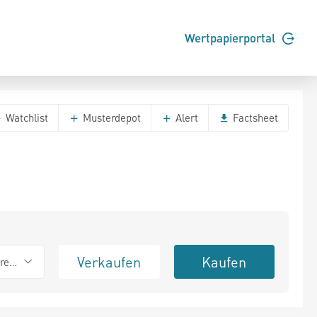
Wertpapierportal
Watchlist
Musterdepot
Alert
Factsheet
Verkaufen
Kaufen
erend