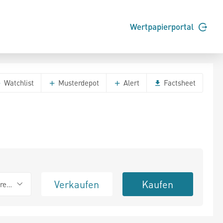
Wertpapierportal
Watchlist
Musterdepot
Alert
Factsheet
Verkaufen
Kaufen
erend