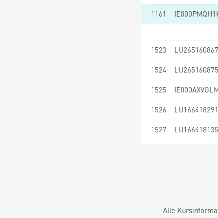
1161
IE000PMQH1
1523
LU26516086
1524
LU26516087
1525
IE000AXVGL
1526
LU16641829
1527
LU16641813
Alle Kursinforma