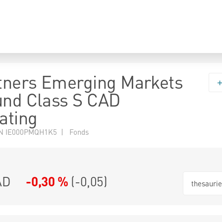
tners Emerging Markets
und Class S CAD
ating
N IE000PMQH1K5 | Fonds
AD
-0,30 %
(
-0,05
)
thesauri