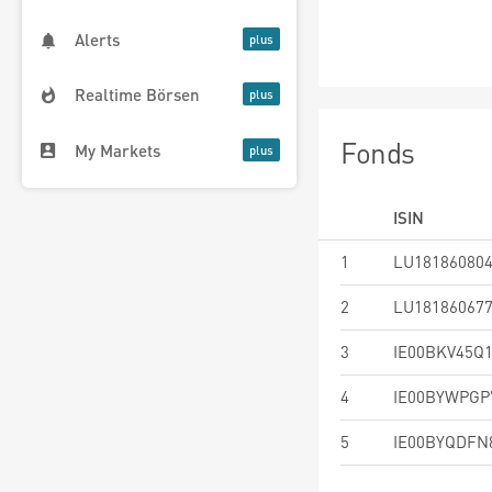
Alerts
Realtime Börsen
Fonds
My Markets
ISIN
1
LU18186080
2
LU18186067
3
IE00BKV45Q
4
IE00BYWPGP
5
IE00BYQDFN