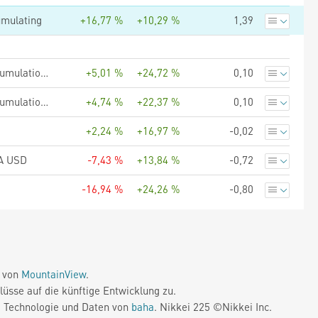
umulating
+16,77 %
+10,29 %
1,39
Matthews Asia Funds - Emerging Markets Discovery Fund I-Accumulation USD
+5,01 %
+24,72 %
0,10
Matthews Asia Funds - Emerging Markets Discovery Fund I-Accumulation GBP
+4,74 %
+22,37 %
0,10
+2,24 %
+16,97 %
-0,02
 A USD
-7,43 %
+13,84 %
-0,72
-16,94 %
+24,26 %
-0,80
e von
MountainView
.
üsse auf die künftige Entwicklung zu.
. Technologie und Daten von
baha
. Nikkei 225 ©Nikkei Inc.