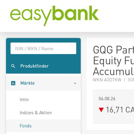
GQG Par
Equity F
Produktfinder
Accumul
WKN A3D7KW | ISI
Märkte
06.08.26
Intro
16,71 C
Indizes & Aktien
Fonds