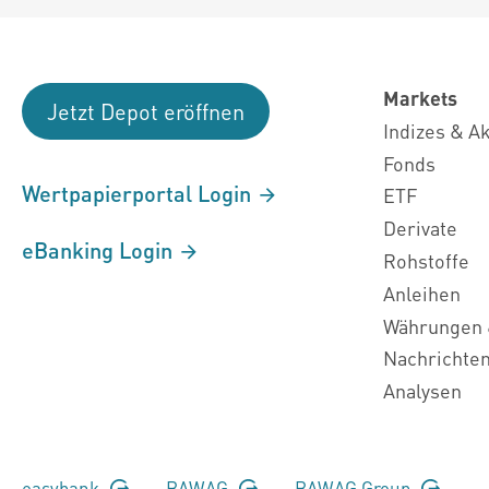
Markets
Jetzt Depot eröffnen
Indizes & A
Fonds
Wertpapierportal Login
ETF
Derivate
eBanking Login
Rohstoffe
Anleihen
Währungen 
Nachrichte
Analysen
easybank
BAWAG
BAWAG Group