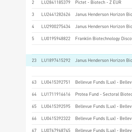
2
LU2841185379
Pictet - Biotech - Z EUR
3
LU2441282626
Janus Henderson Horizon Bi
4
LU2900275434
Janus Henderson Horizon Bi
5
LU0195948822
Franklin Biotechnology Disco
23
LU1897415292
Janus Henderson Horizon Bi
63
LU0415392751
64
LU1711916616
65
LU0415392595
66
LU0415392322
67
LU0767968745