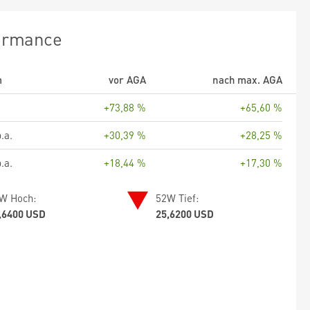
ormance
m
vor AGA
nach max. AGA
+73,88 %
+65,60 %
.a.
+30,39 %
+28,25 %
.a.
+18,44 %
+17,30 %
W Hoch:
52W Tief:
,6400 USD
25,6200 USD