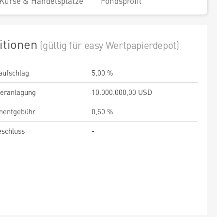
Kurse & Handelsplätze
Fondsprofil
itionen
(gültig für easy Wertpapierdepot)
aufschlag
5,00 %
veranlagung
10.000.000,00 USD
entgebühr
0,50 %
schluss
-