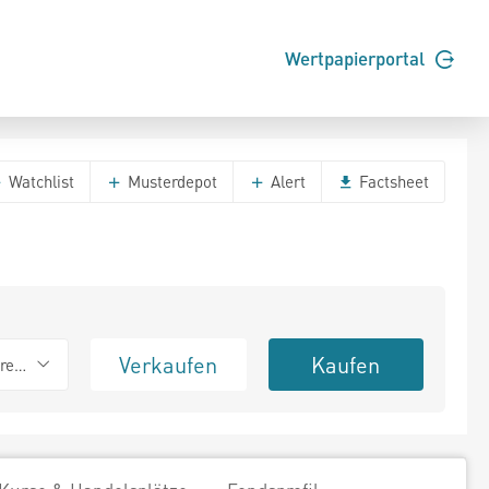
Wertpapierportal
Watchlist
Musterdepot
Alert
Factsheet
Verkaufen
Kaufen
erend