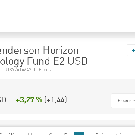
enderson Horizon
ology Fund E2 USD
 LU1897414642 | Fonds
SD
+3,27 %
(
+1,44
)
thesauri