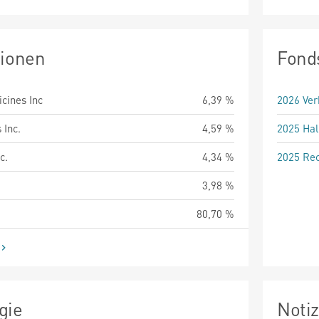
tionen
Fond
icines Inc
6,39 %
2026 Ver
 Inc.
4,59 %
2025 Hal
c.
4,34 %
2025 Rec
3,98 %
80,70 %
gie
Noti