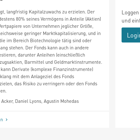
gt, langfristig Kapitalzuwachs zu erzielen. Der
Loggen 
destens 80% seines Vermögens in Anteile (Aktien)
und ein
Wertpapiere von Unternehmen jeglicher Größe,
leichsweise geringer Marktkapitalisierung, und in
Logi
die im Bereich Biotechnologie tätig sind oder
ng stehen. Der Fonds kann auch in andere
tieren, darunter Anleihen (einschließlich
rzugsaktien, Barmittel und Geldmarktinstrumente.
 kann Derivate (komplexe Finanzinstrumente)
nklang mit dem Anlageziel des Fonds
ielen, das Risiko zu verringern oder den Fonds
ten.
Acker, Daniel Lyons, Agustin Mohedas
en