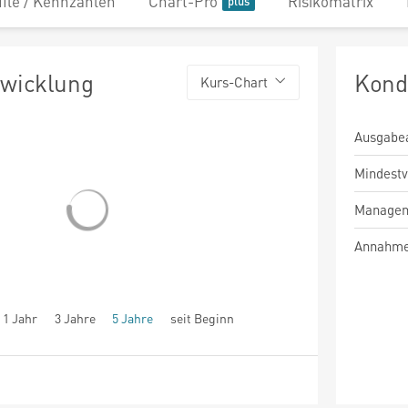
file / Kennzahlen
Chart-Pro
Risikomatrix
twicklung
Kond
Kurs-Chart
Ausgabe
Mindest
Managem
Annahme
1 Jahr
3 Jahre
5 Jahre
seit Beginn