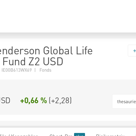
nderson Global Life
s Fund Z2 USD
 IE00B613WX69 | Fonds
USD
+0,66 %
(
+2,28
)
thesauri