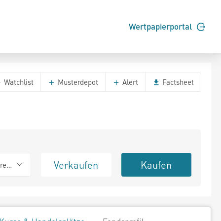
Wertpapierportal
Watchlist
Musterdepot
Alert
Factsheet
Verkaufen
Kaufen
erend