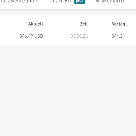
file / Kennzahlen
Chart-Pro
Risikomatrix
Aktuell
Zeit
Vortag
346,49 USD
06.08.26
344,21