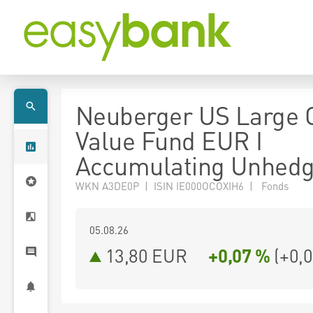
Neuberger US Large 
Value Fund EUR I
Accumulating Unhed
WKN A3DE0P | ISIN IE000OCOXIH6 | Fonds
05.08.26
13,80 EUR
+0,07 %
(
+0,