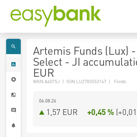
Artemis Funds (Lux) 
Select - JI accumulat
EUR
WKN A407SJ | ISIN LU2783553147 | Fonds
06.08.26
1,57 EUR
+0,45 %
(
+0,01