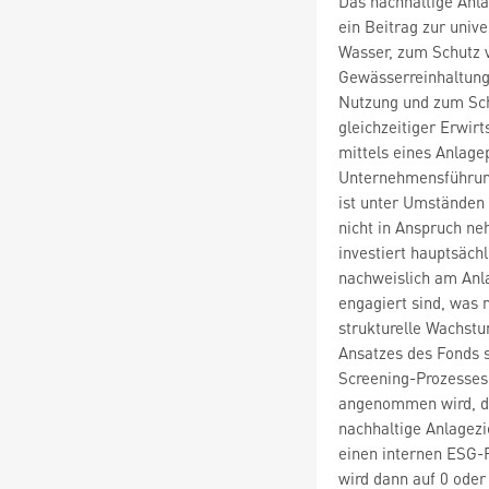
Das nachhaltige Anla
ein Beitrag zur univ
Wasser, zum Schutz 
Gewässerreinhaltung
Nutzung und zum Sch
gleichzeitiger Erwir
mittels eines Anlage
Unternehmensführung
ist unter Umständen f
nicht in Anspruch ne
investiert hauptsäch
nachweislich am Anl
engagiert sind, was
strukturelle Wachstu
Ansatzes des Fonds s
Screening-Prozesses 
angenommen wird, da
nachhaltige Anlagezi
einen internen ESG-R
wird dann auf 0 oder