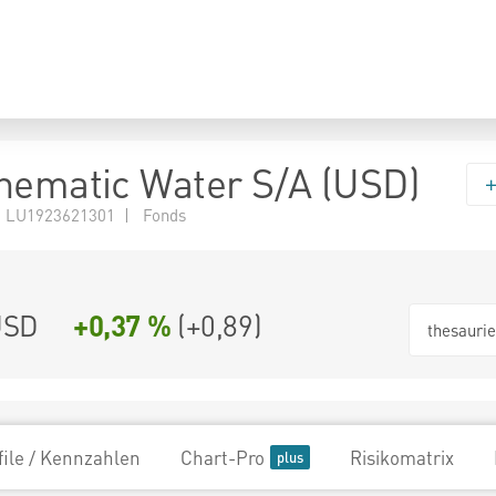
hematic Water S/A (USD)
 LU1923621301 | Fonds
USD
+0,37 %
(
+0,89
)
thesauri
file / Kennzahlen
Chart-Pro
Risikomatrix