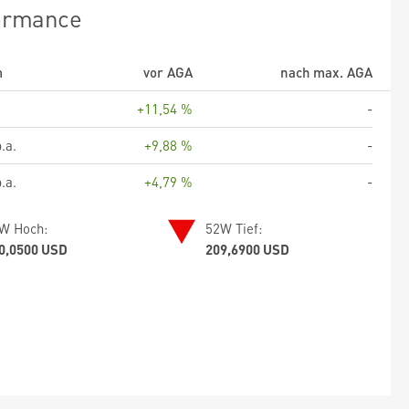
ormance
m
vor AGA
nach max. AGA
+11,54 %
-
.a.
+9,88 %
-
.a.
+4,79 %
-
W Hoch:
52W Tief:
0,0500 USD
209,6900 USD