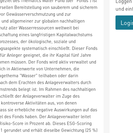
geziel des Thematics Water Fund (der "Fonds") ist
Loggen 
ersellen Bereitstellung von sauberem und sicherem
und ein
vor Gewässerverschmutzung und zur
 und allgemeiner zur globalen nachhaltigen
Logi
utz aller Wasserressourcen weltweit bei
tschaftung eines langfristigen Kapitalwachstums
prozesses, der ökologische, soziale und
saspekte systematisch einschließt. Dieser Fonds
ür Anleger geeignet, die ihr Kapital fünf Jahre
hmen müssen. Der Fonds wird aktiv verwaltet und
lich in Aktienwerte von Unternehmen, die
agethema "Wasser" teilhaben oder darin
 nach dem Erachten des Anlageverwalters durch
mstrends belegt ist. Im Rahmen des nachhaltigen
chließt der Anlageverwalter im Zuge des
kontroverse Aktivitäten aus, von denen
ss sie erhebliche negative Auswirkungen auf das
el des Fonds haben. Der Anlageverwalter leitet
isiko-Score in Prozent ab. Dieses ESG-Scoring
 1 gerundet und erhält dieselbe Gewichtung (25 %)