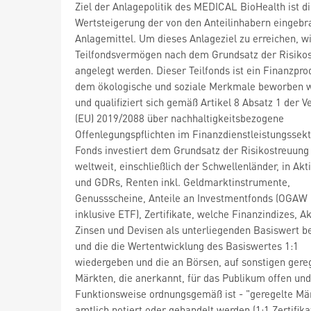
Ziel der Anlagepolitik des MEDICAL BioHealth ist d
Wertsteigerung der von den Anteilinhabern eingebr
Anlagemittel. Um dieses Anlageziel zu erreichen, w
Teilfondsvermögen nach dem Grundsatz der Risiko
angelegt werden. Dieser Teilfonds ist ein Finanzpro
dem ökologische und soziale Merkmale beworben 
und qualifiziert sich gemäß Artikel 8 Absatz 1 der 
(EU) 2019/2088 über nachhaltigkeitsbezogene
Offenlegungspflichten im Finanzdienstleistungssekt
Fonds investiert dem Grundsatz der Risikostreuung 
weltweit, einschließlich der Schwellenländer, in Ak
und GDRs, Renten inkl. Geldmarktinstrumente,
Genussscheine, Anteile an Investmentfonds (OGAW
inklusive ETF), Zertifikate, welche Finanzindizes, Ak
Zinsen und Devisen als unterliegenden Basiswert b
und die die Wertentwicklung des Basiswertes 1:1
wiedergeben und die an Börsen, auf sonstigen gere
Märkten, die anerkannt, für das Publikum offen un
Funktionsweise ordnungsgemäß ist - "geregelte Mär
amtlich notiert oder gehandelt werden (1:1 Zertifikat