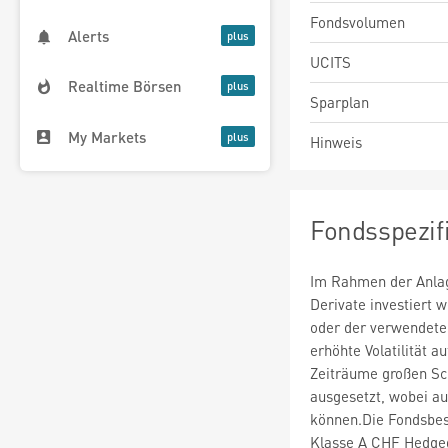
Fondsvolumen
Alerts
UCITS
Realtime Börsen
Sparplan
My Markets
Hinweis
Fondsspezif
Im Rahmen der Anlag
Derivate investiert
oder der verwendete
erhöhte Volatilität a
Zeiträume großen S
ausgesetzt, wobei au
können.Die Fondsbes
Klasse A CHF Hedged