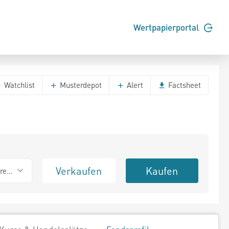
Wertpapierportal
Watchlist
Musterdepot
Alert
Factsheet
Verkaufen
Kaufen
erend