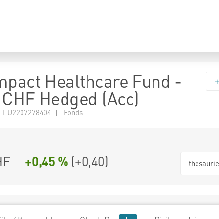
mpact Healthcare Fund -
 CHF Hedged (Acc)
 LU2207278404 | Fonds
HF
+0,45 %
(
+0,40
)
thesauri