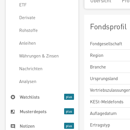
Übersicht
Pro
ETF
Derivate
Fondsprofil
Rohstoffe
Anleihen
Fondgesellschaft
Region
Währungen & Zinsen
Branche
Nachrichten
Ursprungsland
Analysen
Vertriebszulassunge
Watchlists
KESt-Meldefonds
Musterdepots
Auflagedatum
Ertragstyp
Notizen