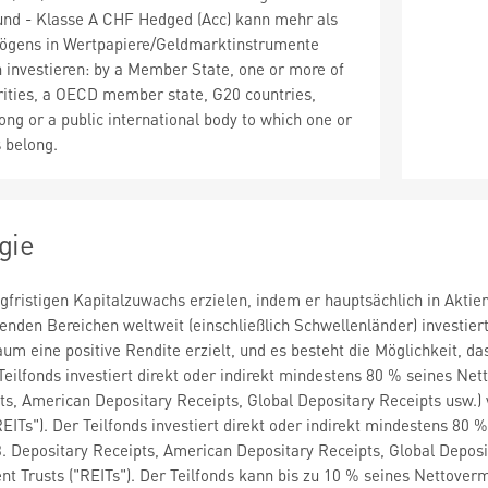
und - Klasse A CHF Hedged (Acc) kann mehr als
ögens in Wertpapiere/Geldmarktinstrumente
 investieren: by a Member State, one or more of
horities, a OECD member state, G20 countries,
ng or a public international body to which one or
 belong.
gie
angfristigen Kapitalzuwachs erzielen, indem er hauptsächlich in Akt
en Bereichen weltweit (einschließlich Schwellenländer) investiert.
um eine positive Rendite erzielt, und es besteht die Möglichkeit, das
Teilfonds investiert direkt oder indirekt mindestens 80 % seines Ne
ts, American Depositary Receipts, Global Depositary Receipts usw.) 
REITs"). Der Teilfonds investiert direkt oder indirekt mindestens 80
B. Depositary Receipts, American Depositary Receipts, Global Deposit
nt Trusts ("REITs"). Der Teilfonds kann bis zu 10 % seines Nettove