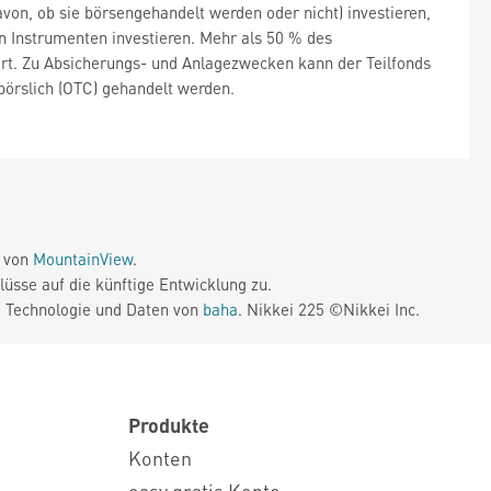
n, ob sie börsengehandelt werden oder nicht) investieren,
 Instrumenten investieren. Mehr als 50 % des
ert. Zu Absicherungs- und Anlagezwecken kann der Teilfonds
börslich (OTC) gehandelt werden.
e von
MountainView
.
üsse auf die künftige Entwicklung zu.
. Technologie und Daten von
baha
. Nikkei 225 ©Nikkei Inc.
Produkte
Konten
easy gratis Konto