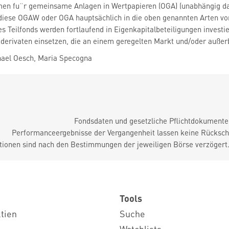
n fu¨r gemeinsame Anlagen in Wertpapieren (OGA) (unabhängig davo
diese OGAW oder OGA hauptsächlich in die oben genannten Arten von
 Teilfonds werden fortlaufend in Eigenkapitalbeteiligungen investi
zderivaten einsetzen, die an einem geregelten Markt und/oder außer
ael Oesch, Maria Specogna
Fondsdaten und gesetzliche Pflichtdokument
Performanceergebnisse der Vergangenheit lassen keine Rückschl
tionen sind nach den Bestimmungen der jeweiligen Börse verzögert
Tools
ktien
Suche
Watchlists