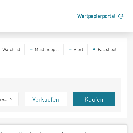
Wertpapierportal
Watchlist
Musterdepot
Alert
Factsheet
Verkaufen
Kaufen
erend