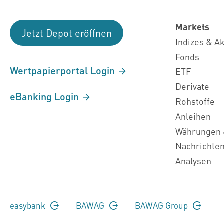
Markets
Jetzt Depot eröffnen
Indizes & A
Fonds
Wertpapierportal Login
ETF
Derivate
eBanking Login
Rohstoffe
Anleihen
Währungen 
Nachrichte
Analysen
easybank
BAWAG
BAWAG Group