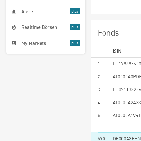
Alerts
Realtime Börsen
Fonds
My Markets
ISIN
1
LU17888543
2
AT0000A0PD
3
LU02113325
4
AT0000A2AX3
5
AT0000A1V4T
590
DE000A3EH