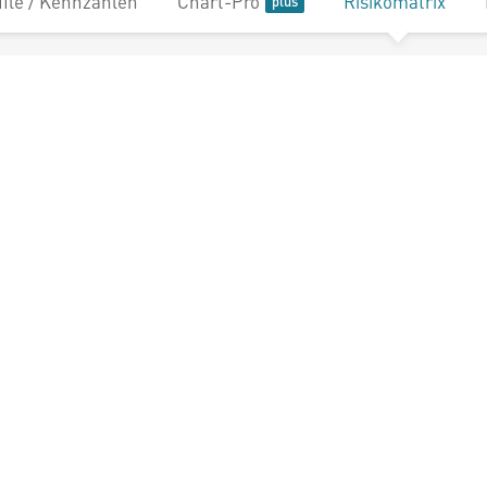
file / Kennzahlen
Chart-Pro
Risikomatrix