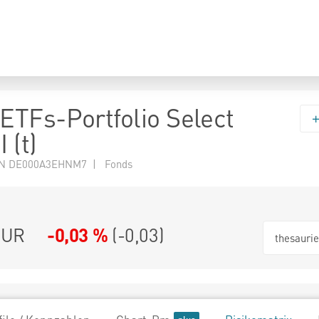
TFs-Portfolio Select
 (t)
N DE000A3EHNM7 | Fonds
EUR
-0,03 %
(
-0,03
)
thesauri