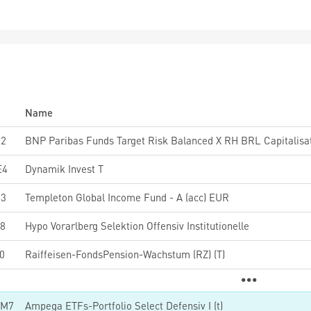
Name
02
BNP Paribas Funds Target Risk Balanced X RH BRL Capitalisa
E4
Dynamik Invest T
63
Templeton Global Income Fund - A (acc) EUR
8
Hypo Vorarlberg Selektion Offensiv Institutionelle
0
Raiffeisen-FondsPension-Wachstum (RZ) (T)
NM7
Ampega ETFs-Portfolio Select Defensiv I (t)