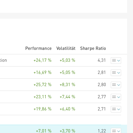
Performance
Volatilität
Sharpe Ratio
tion
+24,17 %
+5,03 %
4,31
+16,69 %
+5,05 %
2,81
+25,72 %
+8,31 %
2,80
+23,11 %
+7,44 %
2,77
+19,86 %
+6,40 %
2,71
+7,01 %
+3,70 %
1,22