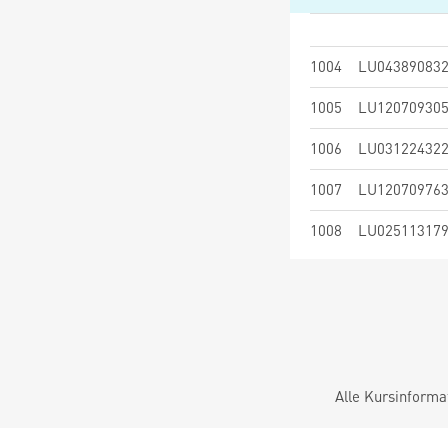
1004
LU04389083
1005
LU12070930
1006
LU03122432
1007
LU12070976
1008
LU02511317
Alle Kursinforma