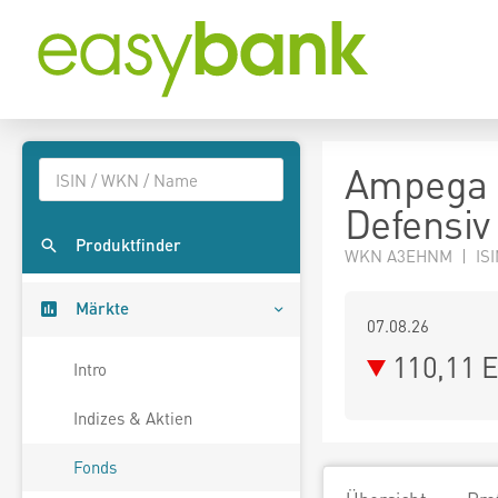
Ampega E
Defensiv I
Produktfinder
WKN A3EHNM | ISI
Märkte
07.08.26
110,11 
Intro
Indizes & Aktien
Fonds