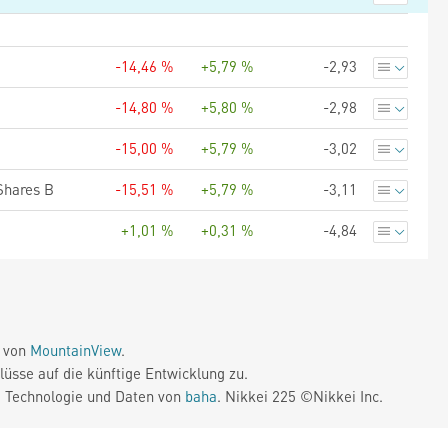
-14,46 %
+5,79 %
-2,93
-14,80 %
+5,80 %
-2,98
-15,00 %
+5,79 %
-3,02
Shares B
-15,51 %
+5,79 %
-3,11
+1,01 %
+0,31 %
-4,84
e von
MountainView
.
üsse auf die künftige Entwicklung zu.
. Technologie und Daten von
baha
. Nikkei 225 ©Nikkei Inc.