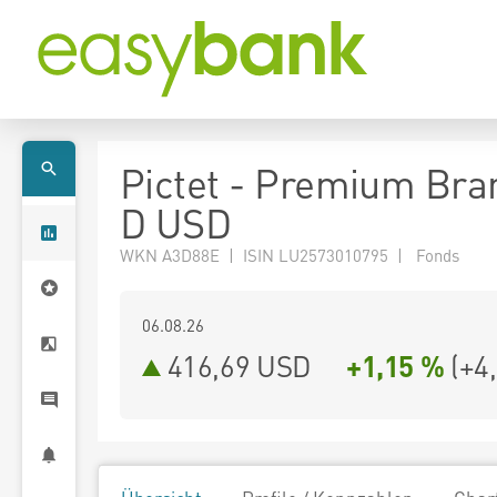
Pictet - Premium Bra
D USD
WKN A3D88E | ISIN LU2573010795 | Fonds
06.08.26
416,69 USD
+1,15 %
(
+4