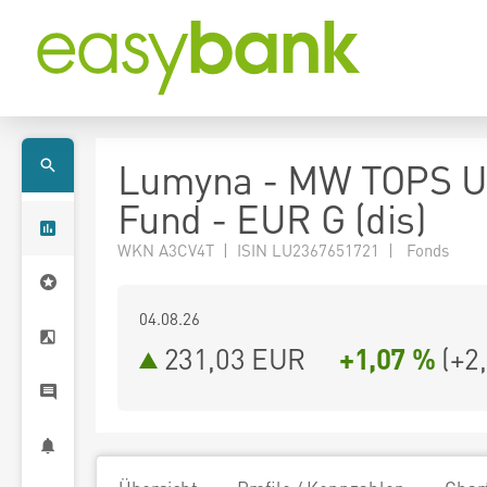
Lumyna - MW TOPS U
Fund - EUR G (dis)
WKN A3CV4T | ISIN LU2367651721 | Fonds
04.08.26
231,03 EUR
+1,07 %
(
+2