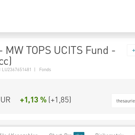
- MW TOPS UCITS Fund -
cc)
 LU2367651481 | Fonds
EUR
+1,13 %
(
+1,85
)
thesauri