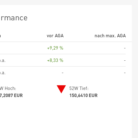
ormance
m
vor AGA
nach max. AGA
+9,29 %
-
.a.
+8,33 %
-
.a.
-
-
W Hoch:
52W Tief:
7,2087 EUR
150,6410 EUR