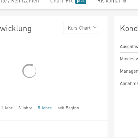
file / Kennzahlen
Chart-Pro
Risikomatrix
twicklung
Kond
Kurs-Chart
Ausgabe
Mindest
Managem
Annahme
1 Jahr
3 Jahre
5 Jahre
seit Beginn