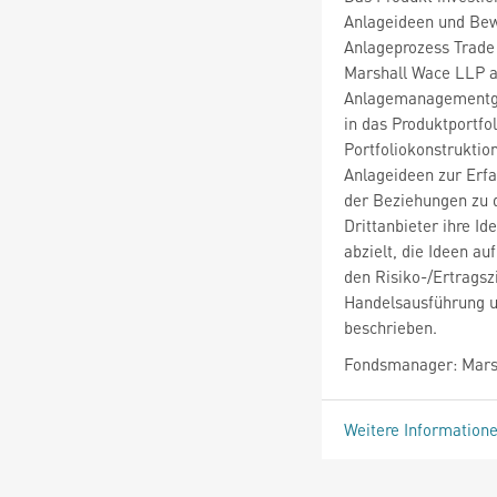
Anlageideen und Bew
Anlageprozess Trade 
Marshall Wace LLP a
Anlagemanagementges
in das Produktportfo
Portfoliokonstrukti
Anlageideen zur Erf
der Beziehungen zu d
Drittanbieter ihre I
abzielt, die Ideen au
den Risiko-/Ertrags
Handelsausführung u
beschrieben.
Fondsmanager: Mars
Weitere Information