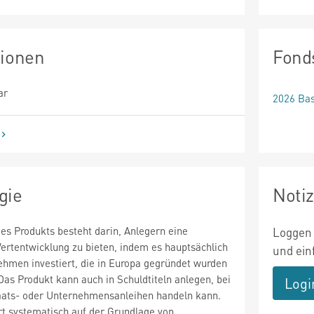
tionen
Fond
ar
2026 Bas
gie
Noti
des Produkts besteht darin, Anlegern eine
Loggen 
Wertentwicklung zu bieten, indem es hauptsächlich
und ein
ehmen investiert, die in Europa gegründet wurden
 Das Produkt kann auch in Schuldtiteln anlegen, bei
Logi
aats- oder Unternehmensanleihen handeln kann.
rt systematisch auf der Grundlage von