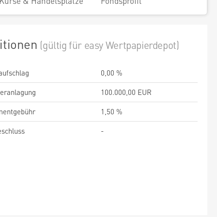
Kurse & Handelsplätze
Fondsprofil
itionen
(gültig für easy Wertpapierdepot)
aufschlag
0,00 %
veranlagung
100.000,00 EUR
entgebühr
1,50 %
schluss
-