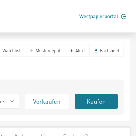
Wertpapierportal
Watchlist
Musterdepot
Alert
Factsheet
Verkaufen
Kaufen
erend