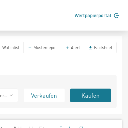
Wertpapierportal
Watchlist
Musterdepot
Alert
Factsheet
Verkaufen
Kaufen
erend