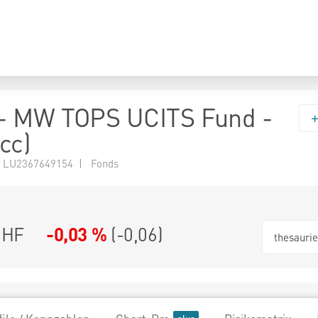
- MW TOPS UCITS Fund -
cc)
 LU2367649154 | Fonds
CHF
-0,03 %
(
-0,06
)
thesauri