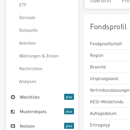
Übersicht
Pro
ETF
Derivate
Fondsprofil
Rohstoffe
Anleihen
Fondgesellschaft
Region
Währungen & Zinsen
Branche
Nachrichten
Ursprungsland
Analysen
Vertriebszulassunge
Watchlists
KESt-Meldefonds
Musterdepots
Auflagedatum
Ertragstyp
Notizen