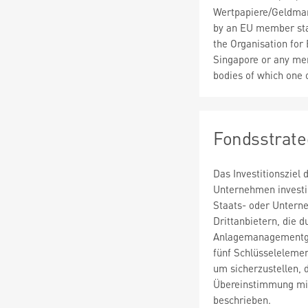
Wertpapiere/Geldmar
by an EU member stat
the Organisation fo
Singapore or any mem
bodies of which one
Fondsstrate
Das Investitionsziel
Unternehmen investie
Staats- oder Untern
Drittanbietern, die 
Anlagemanagementgese
fünf Schlüsseleleme
um sicherzustellen, d
Übereinstimmung mit
beschrieben.