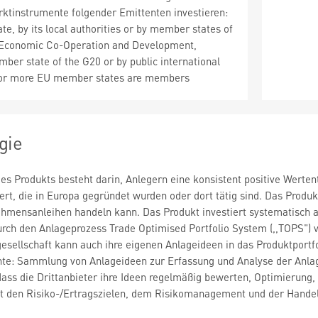
ktinstrumente folgender Emittenten investieren:
e, by its local authorities or by member states of
r Economic Co-Operation and Development,
ber state of the G20 or by public international
 or more EU member states are members
gie
 des Produkts besteht darin, Anlegern eine konsistent positive Werte
rt, die in Europa gegründet wurden oder dort tätig sind. Das Produk
ehmensanleihen handeln kann. Das Produkt investiert systematisch
durch den Anlageprozess Trade Optimised Portfolio System (,,TOPS")
llschaft kann auch ihre eigenen Anlageideen in das Produktportfol
nte: Sammlung von Anlageideen zur Erfassung und Analyse der Anla
ass die Drittanbieter ihre Ideen regelmäßig bewerten, Optimierung, di
 den Risiko-/Ertragszielen, dem Risikomanagement und der Handel