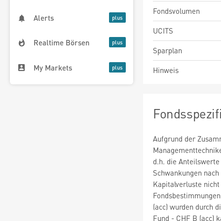
Fondsvolumen
Alerts
UCITS
Realtime Börsen
Sparplan
My Markets
Hinweis
Fondsspezif
Aufgrund der Zusam
Managementtechniken 
d.h. die Anteilswert
Schwankungen nach o
Kapitalverluste nich
Fondsbestimmungen
(acc) wurden durch 
Fund - CHF B (acc) 