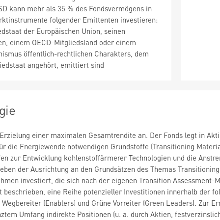
SD kann mehr als 35 % des Fondsvermögens in
ktinstrumente folgender Emittenten investieren:
edstaat der Europäischen Union, seinen
en, einem OECD-Mitgliedsland oder einem
nismus öffentlich-rechtlichen Charakters, dem
iedstaat angehört, emittiert sind
gie
 Erzielung einer maximalen Gesamtrendite an. Der Fonds legt in Ak
r die Energiewende notwendigen Grundstoffe (Transitioning Materia
en zur Entwicklung kohlenstoffärmerer Technologien und die Anstre
Neben der Ausrichtung an den Grundsätzen des Themas Transitioni
hmen investiert, die sich nach der eigenen Transition Assessment-M
t beschrieben, eine Reihe potenzieller Investitionen innerhalb der 
 Wegbereiter (Enablers) und Grüne Vorreiter (Green Leaders). Zur Er
ztem Umfang indirekte Positionen (u. a. durch Aktien, festverzinsli