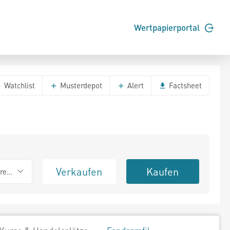
Wertpapierportal
Watchlist
Musterdepot
Alert
Factsheet
Verkaufen
Kaufen
erend