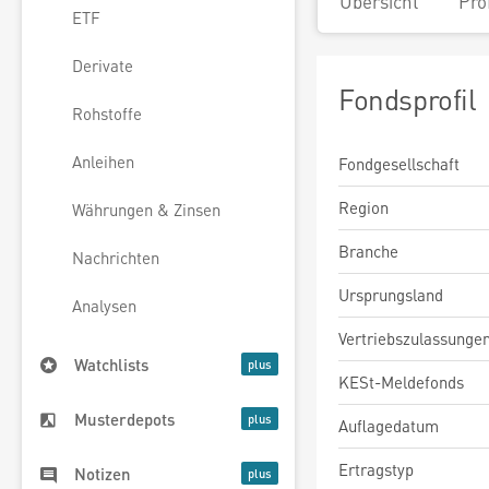
Übersicht
Pro
ETF
Derivate
Fondsprofil
Rohstoffe
Anleihen
Fondgesellschaft
Region
Währungen & Zinsen
Branche
Nachrichten
Ursprungsland
Analysen
Vertriebszulassunge
Watchlists
KESt-Meldefonds
Musterdepots
Auflagedatum
Ertragstyp
Notizen