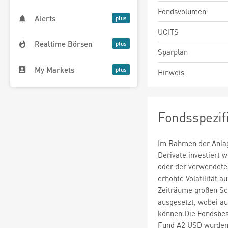
Fondsvolumen
Alerts
UCITS
Realtime Börsen
Sparplan
My Markets
Hinweis
Fondsspezif
Im Rahmen der Anlag
Derivate investiert
oder der verwendete
erhöhte Volatilität a
Zeiträume großen S
ausgesetzt, wobei au
können.Die Fondsbe
Fund A2 USD wurden 