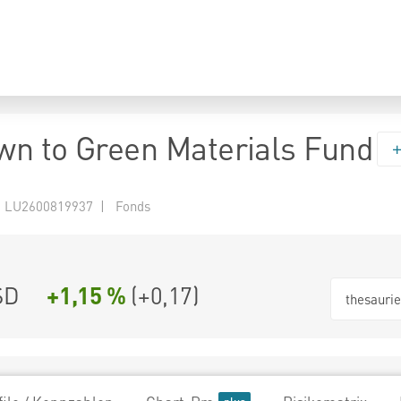
n to Green Materials Fund
 LU2600819937 | Fonds
SD
+1,15 %
(
+0,17
)
thesauri