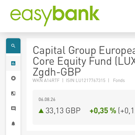
Capital Group Europe
Core Equity Fund (LUX
Zgdh-GBP
WKN A14RTF | ISIN LU1217767315 | Fonds
06.08.26
33,13 GBP
+0,35 %
(
+0,1