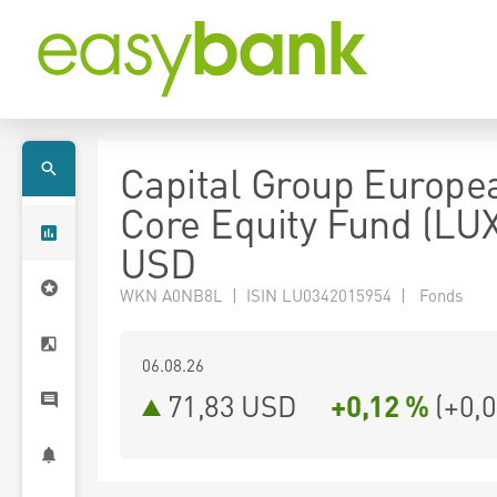
Capital Group Europe
Core Equity Fund (LUX
USD
WKN A0NB8L | ISIN LU0342015954 | Fonds
06.08.26
71,83 USD
+0,12 %
(
+0,