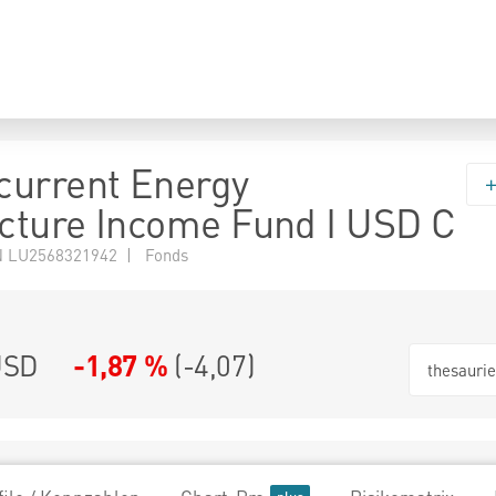
current Energy
ucture Income Fund I USD C
 LU2568321942 | Fonds
USD
-1,87 %
(
-4,07
)
thesauri