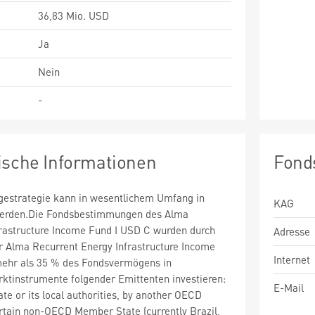
36,83 Mio. USD
Ja
Nein
-
ische Informationen
Fond
estrategie kann in wesentlichem Umfang in
KAG
 werden.Die Fondsbestimmungen des Alma
frastructure Income Fund I USD C wurden durch
Adresse
r Alma Recurrent Energy Infrastructure Income
Internet
ehr als 35 % des Fondsvermögens in
ktinstrumente folgender Emittenten investieren:
E-Mail
e or its local authorities, by another OECD
rtain non-OECD Member State (currently Brazil,