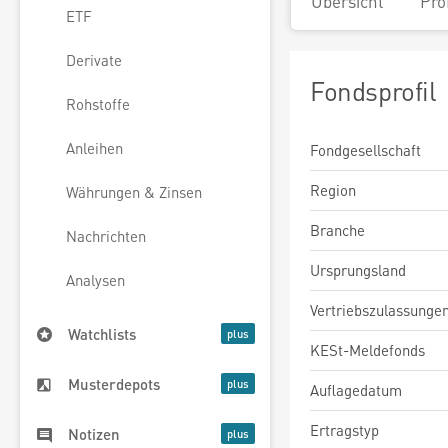
Übersicht
Pro
ETF
Derivate
Fondsprofil
Rohstoffe
Anleihen
Fondgesellschaft
Region
Währungen & Zinsen
Branche
Nachrichten
Ursprungsland
Analysen
Vertriebszulassunge
Watchlists
KESt-Meldefonds
Musterdepots
Auflagedatum
Ertragstyp
Notizen