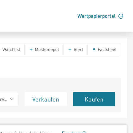
Wertpapierportal
Watchlist
Musterdepot
Alert
Factsheet
Verkaufen
Kaufen
erend