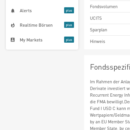
Fondsvolumen
Alerts
UCITS
Realtime Börsen
Sparplan
My Markets
Hinweis
Fondsspezif
Im Rahmen der Anlag
Derivate investiert
Recurrent Energy In
die FMA bewilligt.De
Fund I USD C kann m
Wertpapiere/Geldmar
by an EU Member Stat
Member State, by ce