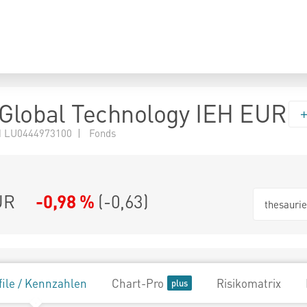
 Global Technology IEH EUR
 LU0444973100 | Fonds
UR
-0,98 %
(
-0,63
)
thesauri
file / Kennzahlen
Chart-Pro
Risikomatrix