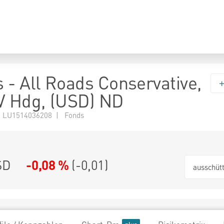
 - All Roads Conservative,
V Hdg, (USD) ND
 LU1514036208 | Fonds
SD
-0,08 %
(
-0,01
)
ausschüt