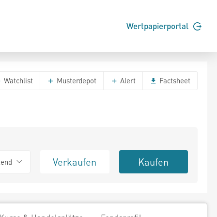
Wertpapierportal
Watchlist
Musterdepot
Alert
Factsheet
Verkaufen
Kaufen
tend