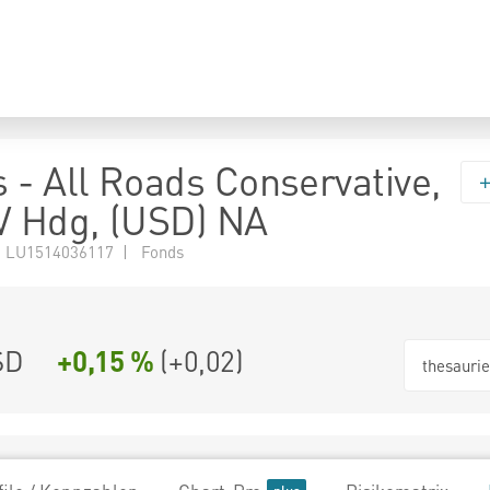
 - All Roads Conservative,
V Hdg, (USD) NA
 LU1514036117 | Fonds
SD
+0,15 %
(
+0,02
)
thesauri