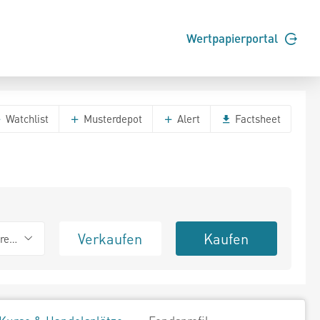
Wertpapierportal
Watchlist
Musterdepot
Alert
Factsheet
Verkaufen
Kaufen
erend