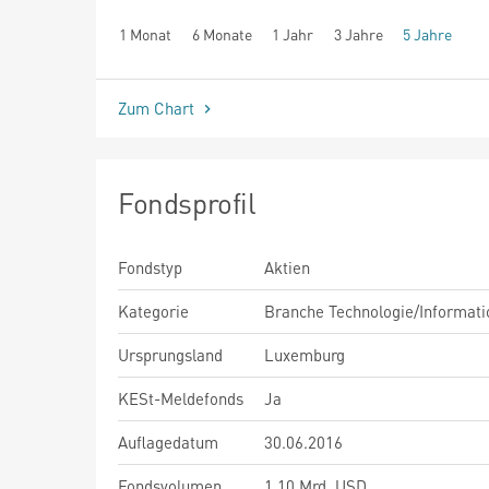
1 Monat
6 Monate
1 Jahr
3 Jahre
5 Jahre
seit Beginn
Zum Chart
Fondsprofil
Fondstyp
Aktien
Kategorie
Branche Technologie/Informati
Ursprungsland
Luxemburg
KESt-Meldefonds
Ja
Auflagedatum
30.06.2016
Fondsvolumen
1,10 Mrd. USD