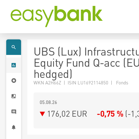
UBS (Lux) Infrastruct
Equity Fund Q-acc (E
hedged)
WKN A2H66Z | ISIN LU1692114850 | Fonds
05.08.26
176,02 EUR
-0,75 %
(
-1,