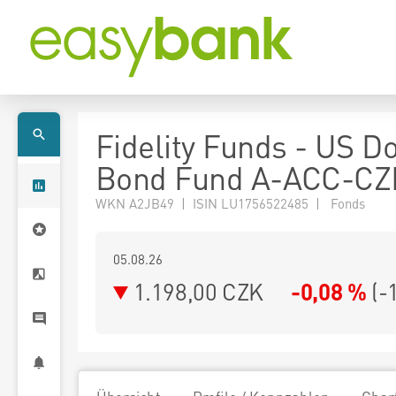
Fidelity Funds - US Do
Bond Fund A-ACC-CZ
WKN A2JB49 | ISIN LU1756522485 | Fonds
05.08.26
1.198,00 CZK
-0,08 %
(
-