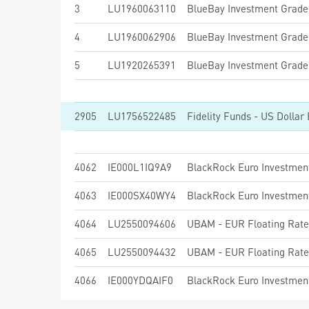
3
LU1960063110
4
LU1960062906
5
LU1920265391
2905
LU1756522485
Fidelity Funds - US Doll
4062
IE000L1IQ9A9
4063
IE000SX40WY4
4064
LU2550094606
UBAM - EUR Floating Rat
4065
LU2550094432
UBAM - EUR Floating Rat
4066
IE000YDQAIF0