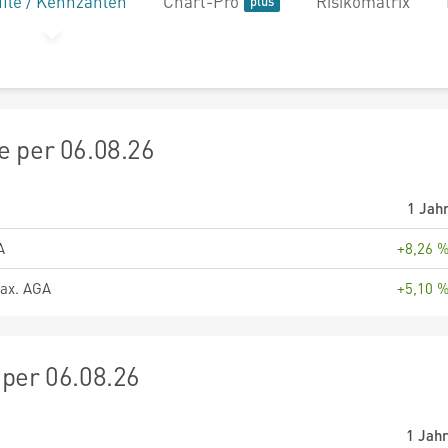
file / Kennzahlen
Chart-Pro
Risikomatrix
 per 06.08.26
1 Jah
A
+8,26 
ax. AGA
+5,10 
per 06.08.26
1 Jah