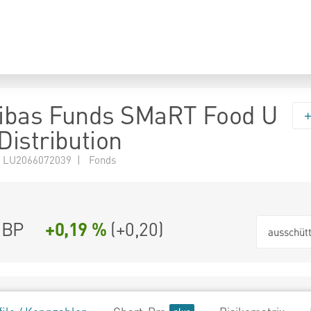
ibas Funds SMaRT Food U
istribution
 LU2066072039 | Fonds
GBP
+0,19 %
(
+0,20
)
ausschüt