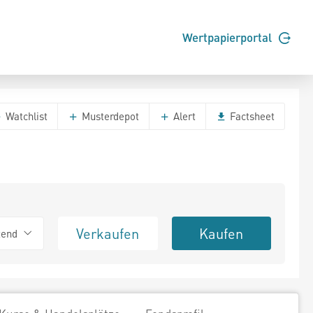
Wertpapierportal
Watchlist
Musterdepot
Alert
Factsheet
Verkaufen
Kaufen
tend