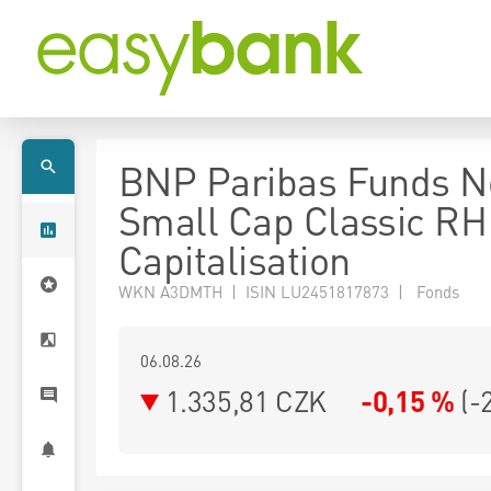
BNP Paribas Funds N
Small Cap Classic R
Capitalisation
WKN A3DMTH | ISIN LU2451817873 | Fonds
06.08.26
1.335,81 CZK
-0,15 %
(
-