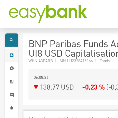
BNP Paribas Funds A
UI8 USD Capitalisatio
WKN A3EARB | ISIN LU2328415166 | Fonds
06.08.26
138,77 USD
-0,23 %
(
-0,