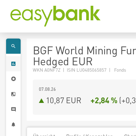
BGF World Mining Fu
Hedged EUR
WKN A0NF7Z | ISIN LU0485065857 | Fonds
07.08.26
10,87 EUR
+2,84 %
(
+0,