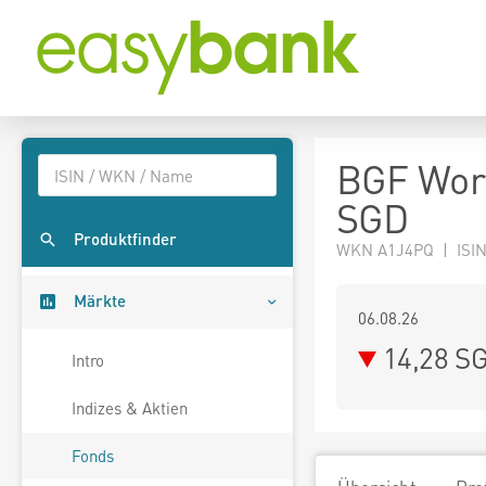
BGF Wor
SGD
Produktfinder
WKN A1J4PQ | ISIN
Märkte
06.08.26
14,28 S
Intro
Indizes & Aktien
Fonds