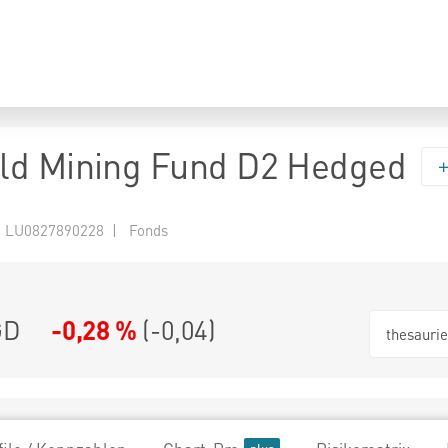
ld Mining Fund D2 Hedged
 LU0827890228 | Fonds
GD
-0,28 %
(
-0,04
)
thesauri