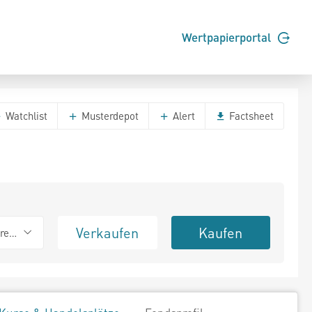
Wertpapierportal
Watchlist
Musterdepot
Alert
Factsheet
Verkaufen
Kaufen
erend