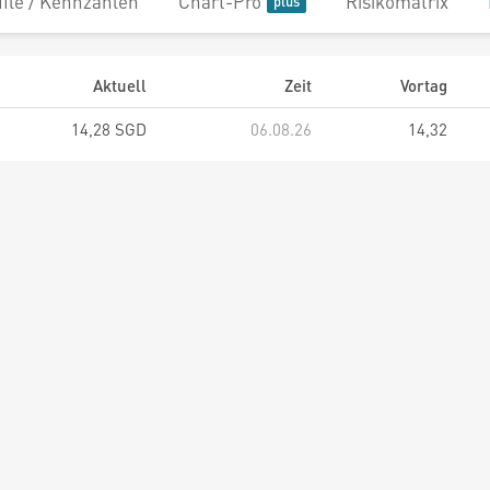
file / Kennzahlen
Chart-Pro
Risikomatrix
Aktuell
Zeit
Vortag
14,28 SGD
06.08.26
14,32