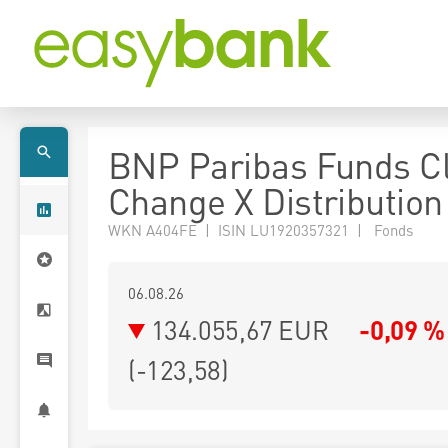
BNP Paribas Funds C
Change X Distribution
WKN A404FE | ISIN LU1920357321 | Fonds
06.08.26
134.055,67 EUR
-0,09 %
(
-123,58
)