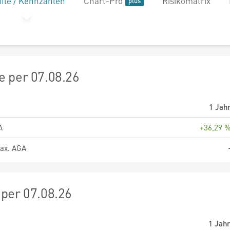
file / Kennzahlen
Chart-Pro
Risikomatrix
 per 07.08.26
1 Jah
A
+36,29 
ax. AGA
per 07.08.26
1 Jah