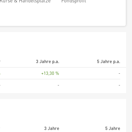
Kurse & Handelsplätze
Fondsprofil
r
3 Jahre p.a.
5 Jahre p.a.
%
+13,30 %
-
-
-
-
r
3 Jahre
5 Jahre