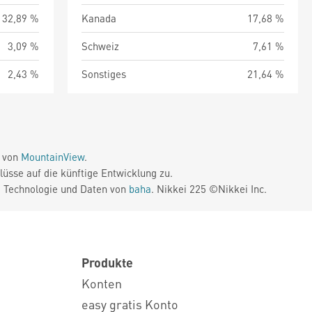
32,89 %
Kanada
17,68 %
3,09 %
Schweiz
7,61 %
2,43 %
Sonstiges
21,64 %
e von
MountainView
.
üsse auf die künftige Entwicklung zu.
. Technologie und Daten von
baha
. Nikkei 225 ©Nikkei Inc.
Produkte
Konten
easy gratis Konto