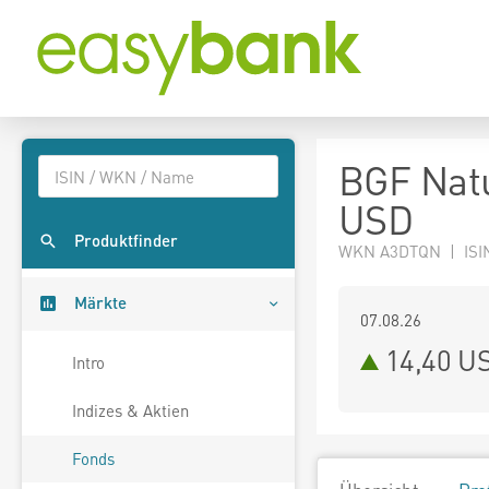
BGF Natu
USD
Produktfinder
WKN A3DTQN | ISI
Märkte
07.08.26
14,40 U
Intro
Indizes & Aktien
Fonds