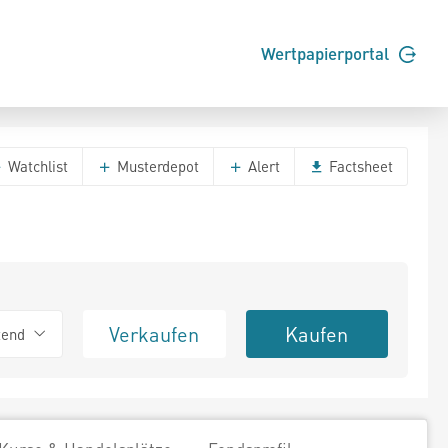
Wertpapierportal
Watchlist
Musterdepot
Alert
Factsheet
Verkaufen
Kaufen
tend