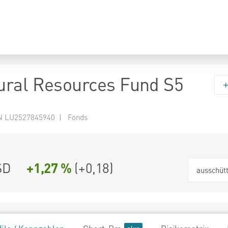
ral Resources Fund S5
N LU2527845940 | Fonds
SD
+1,27 %
(
+0,18
)
ausschüt