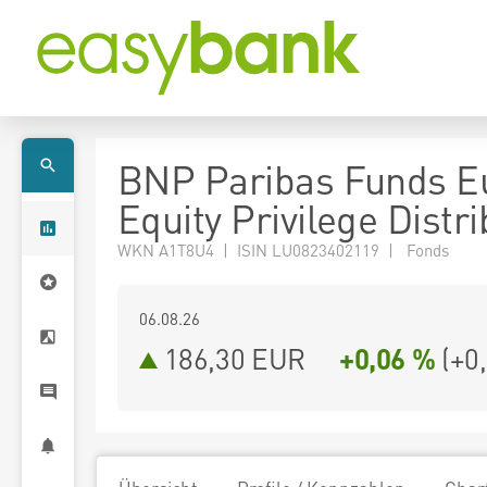
BNP Paribas Funds E
Equity Privilege Distri
WKN A1T8U4 | ISIN LU0823402119 | Fonds
06.08.26
186,30 EUR
+0,06 %
(
+0