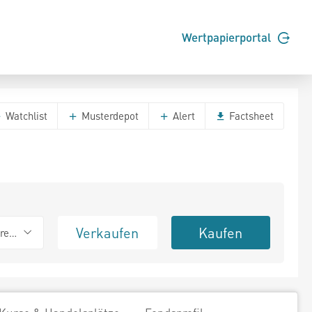
Wertpapierportal
Watchlist
Musterdepot
Alert
Factsheet
Verkaufen
Kaufen
erend