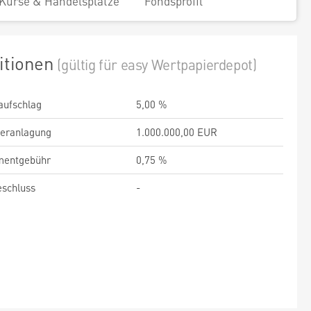
Kurse & Handelsplätze
Fondsprofil
itionen
(gültig für easy Wertpapierdepot)
aufschlag
5,00 %
veranlagung
1.000.000,00 EUR
entgebühr
0,75 %
schluss
-