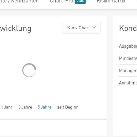
file / Kennzahlen
Chart-Pro
Risikomatrix
twicklung
Kond
Kurs-Chart
Ausgabe
Mindest
Managem
Annahme
1 Jahr
3 Jahre
5 Jahre
seit Beginn