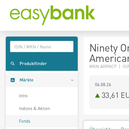
Ninety O
American
Produktfinder
WKN A0RNCP | ISI
Märkte
06.08.26
33,61 E
Intro
Indizes & Aktien
Fonds