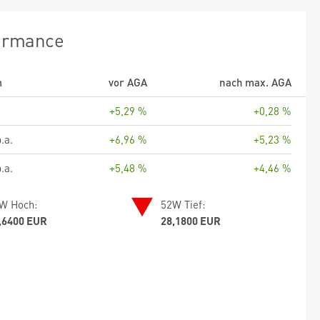
ormance
m
vor AGA
nach max. AGA
+5,29 %
+0,28 %
.a.
+6,96 %
+5,23 %
.a.
+5,48 %
+4,46 %
W Hoch:
52W Tief:
,6400 EUR
28,1800 EUR