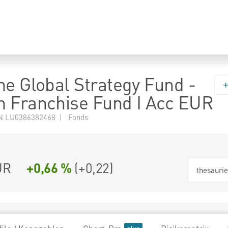
ne Global Strategy Fund -
 Franchise Fund I Acc EUR
N LU0386382468 | Fonds
UR
+0,66 %
(
+0,22
)
thesauri